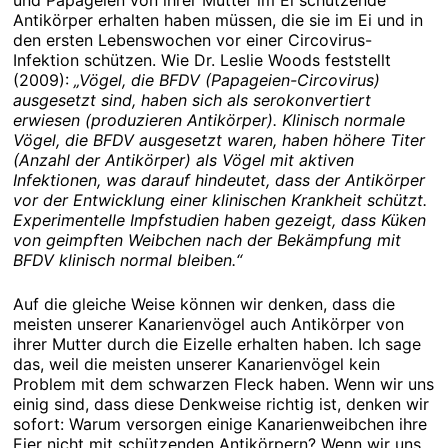
Antikörper erhalten haben müssen, die sie im Ei und in
den ersten Lebenswochen vor einer Circovirus-
Infektion schützen. Wie Dr. Leslie Woods feststellt
(2009):
„Vögel, die BFDV (Papageien-Circovirus)
ausgesetzt sind, haben sich als serokonvertiert
erwiesen (produzieren Antikörper). Klinisch normale
Vögel, die BFDV ausgesetzt waren, haben höhere Titer
(Anzahl der Antikörper) als Vögel mit aktiven
Infektionen, was darauf hindeutet, dass der Antikörper
vor der Entwicklung einer klinischen Krankheit schützt.
Experimentelle Impfstudien haben gezeigt, dass Küken
von geimpften Weibchen nach der Bekämpfung mit
BFDV klinisch normal bleiben.“
Auf die gleiche Weise können wir denken, dass die
meisten unserer Kanarienvögel auch Antikörper von
ihrer Mutter durch die Eizelle erhalten haben. Ich sage
das, weil die meisten unserer Kanarienvögel kein
Problem mit dem schwarzen Fleck haben. Wenn wir uns
einig sind, dass diese Denkweise richtig ist, denken wir
sofort: Warum versorgen einige Kanarienweibchen ihre
Eier nicht mit schützenden Antikörpern? Wenn wir uns