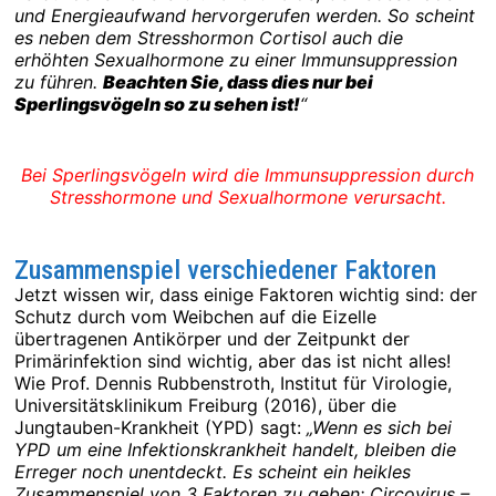
und Energieaufwand hervorgerufen werden. So scheint
es neben dem Stresshormon Cortisol auch die
erhöhten Sexualhormone zu einer Immunsuppression
zu führen.
Beachten Sie, dass dies nur bei
Sperlingsvögeln so zu sehen ist!
“
Bei Sperlingsvögeln wird die Immunsuppression durch
Stresshormone und Sexualhormone verursacht.
Zusammenspiel verschiedener Faktoren
Jetzt wissen wir, dass einige Faktoren wichtig sind: der
Schutz durch vom Weibchen auf die Eizelle
übertragenen Antikörper und der Zeitpunkt der
Primärinfektion sind wichtig, aber das ist nicht alles!
Wie Prof. Dennis Rubbenstroth, Institut für Virologie,
Universitätsklinikum Freiburg (2016), über die
Jungtauben-Krankheit (YPD) sagt:
„Wenn es sich bei
YPD um eine Infektionskrankheit handelt, bleiben die
Erreger noch unentdeckt. Es scheint ein heikles
Zusammenspiel von 3 Faktoren zu geben: Circovirus –