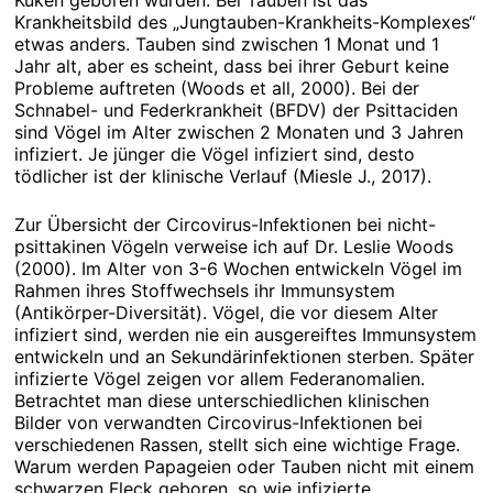
Krankheitsbild des „Jungtauben-Krankheits-Komplexes“
etwas anders. Tauben sind zwischen 1 Monat und 1
Jahr alt, aber es scheint, dass bei ihrer Geburt keine
Probleme auftreten (Woods et all, 2000). Bei der
Schnabel- und Federkrankheit (BFDV) der Psittaciden
sind Vögel im Alter zwischen 2 Monaten und 3 Jahren
infiziert. Je jünger die Vögel infiziert sind, desto
tödlicher ist der klinische Verlauf (Miesle J., 2017).
Zur Übersicht der Circovirus-Infektionen bei nicht-
psittakinen Vögeln verweise ich auf Dr. Leslie Woods
(2000). Im Alter von 3-6 Wochen entwickeln Vögel im
Rahmen ihres Stoffwechsels ihr Immunsystem
(Antikörper-Diversität). Vögel, die vor diesem Alter
infiziert sind, werden nie ein ausgereiftes Immunsystem
entwickeln und an Sekundärinfektionen sterben. Später
infizierte Vögel zeigen vor allem Federanomalien.
Betrachtet man diese unterschiedlichen klinischen
Bilder von verwandten Circovirus-Infektionen bei
verschiedenen Rassen, stellt sich eine wichtige Frage.
Warum werden Papageien oder Tauben nicht mit einem
schwarzen Fleck geboren, so wie infizierte