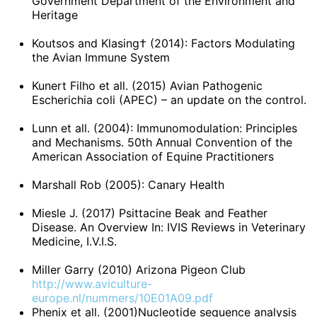
Government Department of the Environment and
Heritage
Koutsos and Klasing† (2014): Factors Modulating
the Avian Immune System
Kunert Filho et all. (2015) Avian Pathogenic
Escherichia coli (APEC) – an update on the control.
Lunn et all. (2004): Immunomodulation: Principles
and Mechanisms. 50th Annual Convention of the
American Association of Equine Practitioners
Marshall Rob (2005): Canary Health
Miesle J. (2017) Psittacine Beak and Feather
Disease. An Overview In: IVIS Reviews in Veterinary
Medicine, I.V.I.S.
Miller Garry (2010) Arizona Pigeon Club
http://www.aviculture-
europe.nl/nummers/10E01A09.pdf
Phenix et all. (2001)Nucleotide sequence analysis