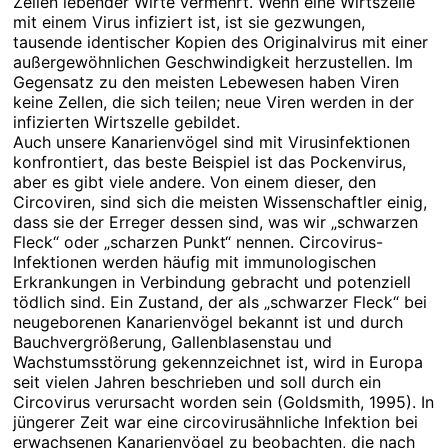
Zellen lebender Wirte vermehrt. Wenn eine Wirtszelle
mit einem Virus infiziert ist, ist sie gezwungen,
tausende identischer Kopien des Originalvirus mit einer
außergewöhnlichen Geschwindigkeit herzustellen. Im
Gegensatz zu den meisten Lebewesen haben Viren
keine Zellen, die sich teilen; neue Viren werden in der
infizierten Wirtszelle gebildet.
Auch unsere Kanarienvögel sind mit Virusinfektionen
konfrontiert, das beste Beispiel ist das Pockenvirus,
aber es gibt viele andere. Von einem dieser, den
Circoviren, sind sich die meisten Wissenschaftler einig,
dass sie der Erreger dessen sind, was wir „schwarzen
Fleck“ oder „scharzen Punkt“ nennen. Circovirus-
Infektionen werden häufig mit immunologischen
Erkrankungen in Verbindung gebracht und potenziell
tödlich sind. Ein Zustand, der als „schwarzer Fleck“ bei
neugeborenen Kanarienvögel bekannt ist und durch
Bauchvergrößerung, Gallenblasenstau und
Wachstumsstörung gekennzeichnet ist, wird in Europa
seit vielen Jahren beschrieben und soll durch ein
Circovirus verursacht worden sein (Goldsmith, 1995). In
jüngerer Zeit war eine circovirusähnliche Infektion bei
erwachsenen Kanarienvögel zu beobachten, die nach