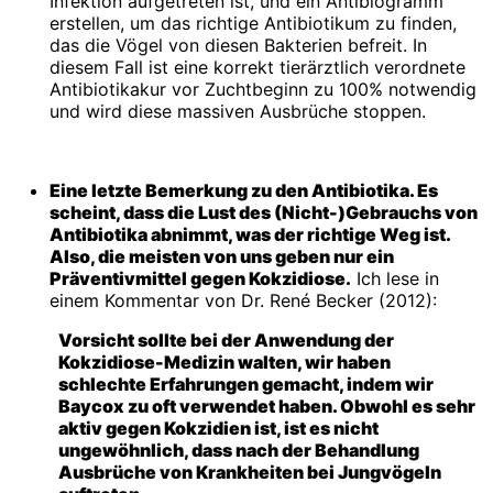
Infektion aufgetreten ist, und ein Antibiogramm
erstellen, um das richtige Antibiotikum zu finden,
das die Vögel von diesen Bakterien befreit. In
diesem Fall ist eine korrekt tierärztlich verordnete
Antibiotikakur vor Zuchtbeginn zu 100% notwendig
und wird diese massiven Ausbrüche stoppen.
Eine letzte Bemerkung zu den Antibiotika. Es
scheint, dass die Lust des (Nicht-)Gebrauchs von
Antibiotika abnimmt, was der richtige Weg ist.
Also, die meisten von uns geben nur ein
Präventivmittel gegen Kokzidiose.
Ich lese in
einem Kommentar von Dr. René Becker (2012):
Vorsicht sollte bei der Anwendung der
Kokzidiose-Medizin walten, wir haben
schlechte Erfahrungen gemacht, indem wir
Baycox zu oft verwendet haben. Obwohl es sehr
aktiv gegen Kokzidien ist, ist es nicht
ungewöhnlich, dass nach der Behandlung
Ausbrüche von Krankheiten bei Jungvögeln