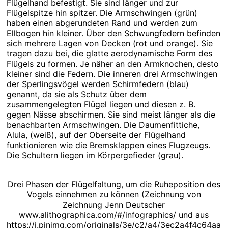
Flügelhand befestigt. Sie sind länger und zur
Flügelspitze hin spitzer. Die Armschwingen (grün)
haben einen abgerundeten Rand und werden zum
Ellbogen hin kleiner. Über den Schwungfedern befinden
sich mehrere Lagen von Decken (rot und orange). Sie
tragen dazu bei, die glatte aerodynamische Form des
Flügels zu formen. Je näher an den Armknochen, desto
kleiner sind die Federn. Die inneren drei Armschwingen
der Sperlingsvögel werden Schirmfedern (blau)
genannt, da sie als Schutz über dem
zusammengelegten Flügel liegen und diesen z. B.
gegen Nässe abschirmen. Sie sind meist länger als die
benachbarten Armschwingen. Die Daumenfittiche,
Alula, (weiß), auf der Oberseite der Flügelhand
funktionieren wie die Bremsklappen eines Flugzeugs.
Die Schultern liegen im Körpergefieder (grau).
Drei Phasen der Flügelfaltung, um die Ruheposition des
Vogels einnehmen zu können (Zeichnung von
Zeichnung Jenn Deutscher
www.alithographica.com/#/infographics/ und aus
https://i.pinimg.com/originals/3e/c2/a4/3ec2a4f4c64aa