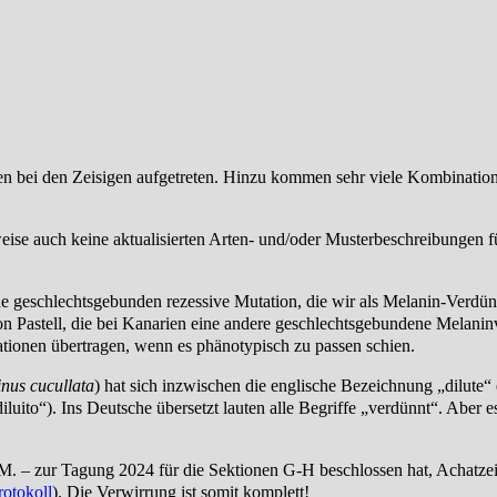
nen bei den Zeisigen aufgetreten. Hinzu kommen sehr viele Kombinatio
weise auch keine aktualisierten Arten- und/oder Musterbeschreibungen f
ine geschlechtsgebunden rezessive Mutation, die wir als Melanin-Verdü
on Pastell, die bei Kanarien eine andere geschlechtsgebundene Melan
tionen übertragen, wenn es phänotypisch zu passen schien.
inus cucullata
) hat sich inzwischen die englische Bezeichnung „dilute“
iluito“). Ins Deutsche übersetzt lauten alle Begriffe „verdünnt“. Aber es
M. – zur Tagung 2024 für die Sektionen G-H beschlossen hat, Achatzei
rotokoll
). Die Verwirrung ist somit komplett!