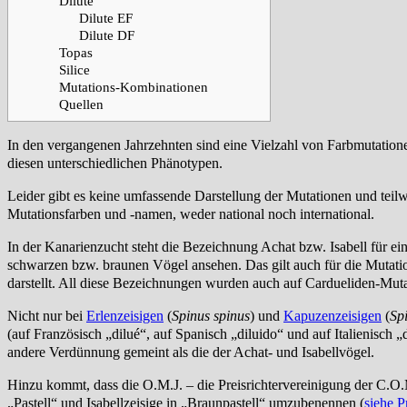
Dilute
Dilute EF
Dilute DF
Topas
Silice
Mutations-Kombinationen
Quellen
In den vergangenen Jahrzehnten sind eine Vielzahl von Farbmutatio
diesen unterschiedlichen Phänotypen.
Leider gibt es keine umfassende Darstellung der Mutationen und teil
Mutationsfarben und -namen, weder national noch international.
In der Kanarienzucht steht die Bezeichnung Achat bzw. Isabell für e
schwarzen bzw. braunen Vögel ansehen. Das gilt auch für die Mutati
darstellt. All diese Bezeichnungen wurden auch auf Cardueliden-Muta
Nicht nur bei
Erlenzeisigen
(
Spinus spinus
) und
Kapuzenzeisigen
(
Sp
(auf Französisch „dilué“, auf Spanisch „diluido“ und auf Italienisch „d
andere Verdünnung gemeint als die der Achat- und Isabellvögel.
Hinzu kommt, dass die O.M.J. – die Preisrichtervereinigung der C.O.
„Pastell“ und Isabellzeisige in „Braunpastell“ umzubenennen (
siehe P