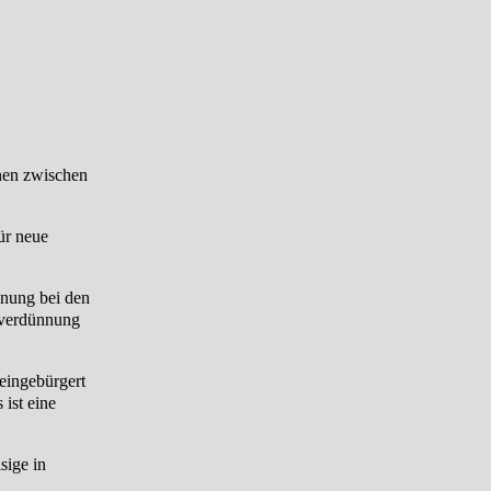
nen zwischen
ür neue
nnung bei den
inverdünnung
 eingebürgert
 ist eine
sige in