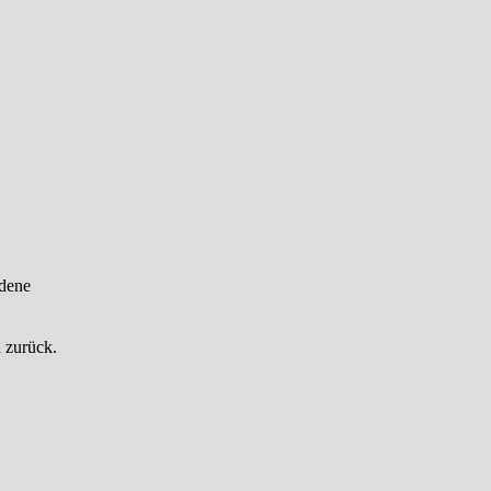
ndene
n zurück.