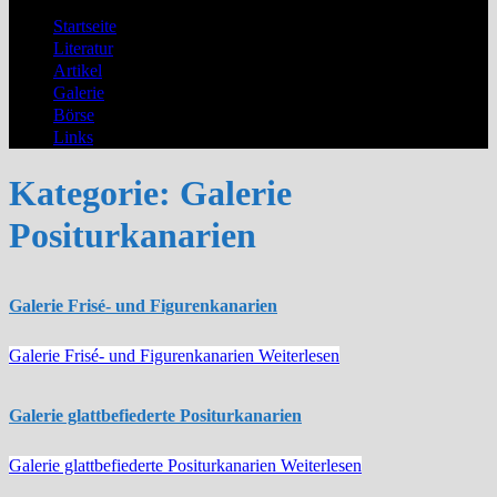
Startseite
Literatur
Artikel
Galerie
Börse
Links
Kategorie:
Galerie
Positurkanarien
Galerie Frisé- und Figurenkanarien
Galerie Frisé- und Figurenkanarien
Weiterlesen
Galerie glattbefiederte Positurkanarien
Galerie glattbefiederte Positurkanarien
Weiterlesen