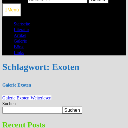
Menü
Startseite
Literatur
Artikel
Galerie
Börse
Links
Schlagwort:
Exoten
Galerie Exoten
Galerie Exoten
Weiterlesen
Suchen
Suchen
Recent Posts