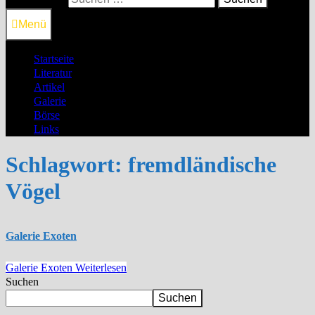
Menü
Startseite
Literatur
Artikel
Galerie
Börse
Links
Schlagwort:
fremdländische
Vögel
Galerie Exoten
Galerie Exoten
Weiterlesen
Suchen
Suchen