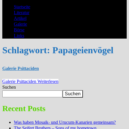
Startseite
Literatur
Artikel
Galerie
Börse
Links
Schlagwort:
Papageienvögel
Galerie Psittaciden
Galerie Psittaciden
Weiterlesen
Suchen
Suchen
Recent Posts
Was haben Mosaik- und Urucum-Kanarien gemeinsam?
The Seifert Brothers – Sons of my hometown