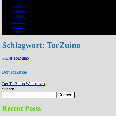
Startseite
Literatur
Artikel
Galerie
Börse
Links
Schlagwort:
TorZuino
Der TorZuino
Der TorZuino
Weiterlesen
Suchen
Suchen
Recent Posts