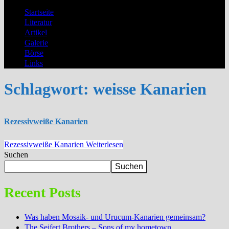
Startseite
Literatur
Artikel
Galerie
Börse
Links
Schlagwort:
weisse Kanarien
Rezessivweiße Kanarien
Rezessivweiße Kanarien
Weiterlesen
Suchen
Suchen
Recent Posts
Was haben Mosaik- und Urucum-Kanarien gemeinsam?
The Seifert Brothers – Sons of my hometown