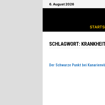
Zum
6. August 2026
Inhalt
springen
STARTS
SCHLAGWORT:
KRANKHEI
Der Schwarze Punkt bei Kanarienv
DER
WEITERLESEN
SCHWARZE
PUNKT
BEI
KANARIENVÖGELN