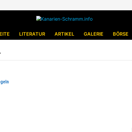
EITE
LITERATUR
ARTIKEL
GALERIE
BÖRSE
T
ögeln