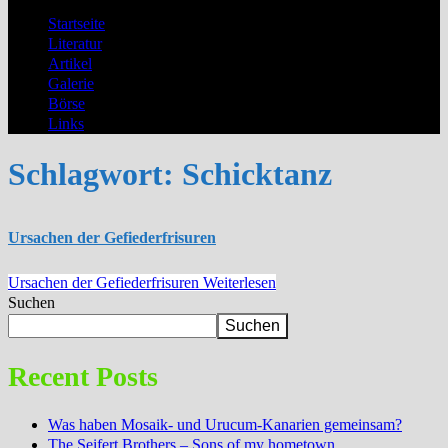
Startseite
Literatur
Artikel
Galerie
Börse
Links
Schlagwort:
Schicktanz
Ursachen der Gefiederfrisuren
Ursachen der Gefiederfrisuren
Weiterlesen
Suchen
Suchen
Recent Posts
Was haben Mosaik- und Urucum-Kanarien gemeinsam?
The Seifert Brothers – Sons of my hometown